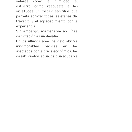
valores como la humildad, el
esfuerzo como respuesta a las
vicisitudes; un trabajo espiritual que
permita abrazar todas las etapas del
trayecto y el agradecimiento por la
experiencia.
Sin embargo, mantenerse en Línea
de flotación es un desafío.
En los últimos años he visto abrirse
innombrables heridas en los
afectados por la crisis económica, los
desahuciados, aquellos que acuden a
las filas del hambre o rozan el
umbral de pobreza... aquellos cuya
vida resulta tan inconcebible que ver
luz a través de sus vetas resulta
conmovedor y redefine de una
manera estricta y sin aspavientos la
grandeza de una cima.
Serie Líneas de Flotación - Picos del
Mundo.
Bordado sobre organza, 7 bastidores
bordados sobre lino y fieltro y caja de
metacrilato.